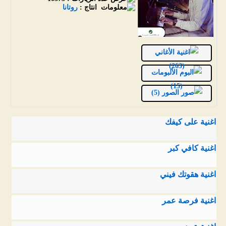
انتاج :
روتانا
الأغاني
(263)
الألبومات
(15)
الصور (5)
اغنية على كيفك
اغنية كافي كبر
اغنية هقوتك فيني
اغنية فرصة عمر