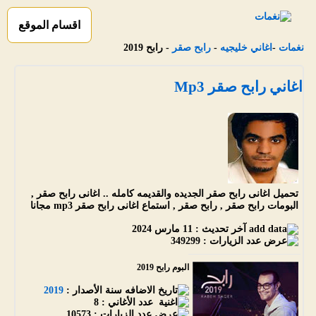
اقسام الموقع
نغمات
-
اغاني خليجيه
-
رابح صقر
- رابح 2019
اغاني رابح صقر Mp3
تحميل اغانى رابح صقر الجديده والقديمه كامله .. اغانى رابح صقر ,
البومات رابح صقر , رابح صقر , استماع اغانى رابح صقر mp3 مجانا
آخر تحديث :
11 مارس 2024
عدد الزيارات :
349299
البوم رابح 2019
سنة الأصدار :
2019
عدد الأغاني :
8
عدد الزيارات :
10573