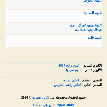
اغنية عجزت
اغنية الصمت
اغنية منهو غيرك - مع
عبدالمجيد عبدالله
اغنية قلته
الألبوم السابق :
البوم رابح 2017
الألبوم التالي :
البوم مرحبا
المغني السابق :
اغاني ساره
المغني التالي :
اغاني راشد الفارس
جميع الحقوق محفوظة لـ :
اغاني نغمات
© 2026
Report abuse تبليغ عن مخالفة