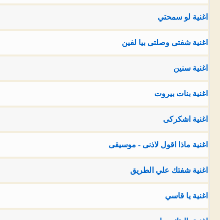
اغنية لو سمحتي
اغنية شفتى وصلتى بيا لفين
اغنية سنين
اغنية بنات بيروت
اغنية اشكركى
اغنية ماذا اقول لاذنى - موسيقى
اغنية شفتك علي الطريق
اغنية يا قاسي