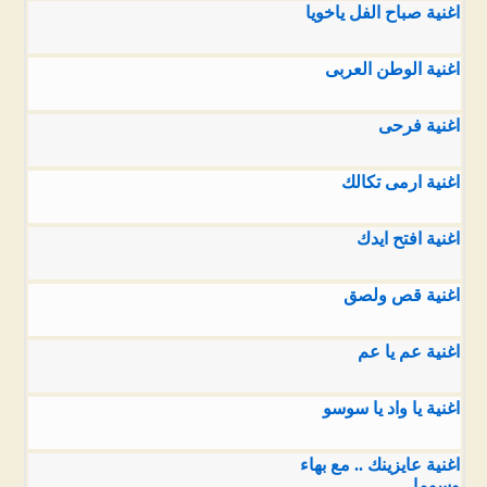
اغنية صباح الفل ياخويا
اغنية الوطن العربى
اغنية فرحى
اغنية ارمى تكالك
اغنية افتح ايدك
اغنية قص ولصق
اغنية عم يا عم
اغنية يا واد يا سوسو
اغنية عايزينك .. مع بهاء
وسوما