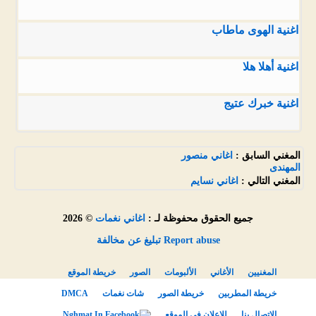
اغنية الهوى ماطاب
اغنية أهلا هلا
اغنية خبرك عتيج
المغني السابق :
اغاني منصور
المهندى
المغني التالي :
اغاني نسايم
جميع الحقوق محفوظة لـ :
اغاني نغمات
© 2026
Report abuse تبليغ عن مخالفة
المغنيين
الأغاني
الألبومات
الصور
خريطة الموقع
خريطة المطربين
خريطة الصور
شات نغمات
DMCA
الاتصال بنا
للاعلان فى الموقع