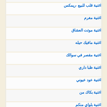
اغنية قلب للبيع -ريمكس
اغنية مغرم
اغنية موتت العشاق
اغنية مافيك حيله
اغنية مقصر في سوالك
اغنية ظبا داري
اغنية عود عيوني
اغنية بكاك من
اغنية بلواي منكم