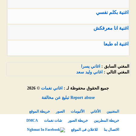
اغنية بكلم نفسي
اغنية انا معرفكش
اغنية اه طبعا
المغني السابق :
اغاني يسرا
المغني التالي :
اغاني وليد سعد
جميع الحقوق محفوظة لـ :
اغاني نغمات
© 2026
Report abuse تبليغ عن مخالفة
المغنيين
الأغاني
الألبومات
الصور
خريطة الموقع
خريطة المطربين
خريطة الصور
شات نغمات
DMCA
الاتصال بنا
للاعلان فى الموقع