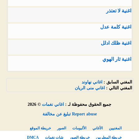
اغنية لا تعتذر
اغنية كلمة عدل
اغنية ظلك ادلل
اغنية ثار الهوي
المغني السابق :
اغاني نهاوند
المغني التالي :
اغاني منى الريان
جميع الحقوق محفوظة لـ :
اغاني نغمات
© 2026
Report abuse تبليغ عن مخالفة
المغنيين
الأغاني
الألبومات
الصور
خريطة الموقع
خريطة المطربين
خريطة الصور
شات نغمات
DMCA