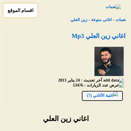
اقسام الموقع
نغمات
-
اغانى منوعة
-
زين العلي
اغاني زين العلي Mp3
آخر تحديث :
24 يناير 2013
عدد الزيارات :
13476
الأغاني (7)
اغاني زين العلي