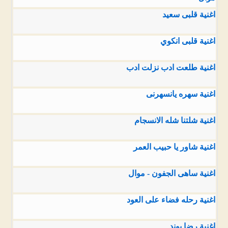
اغنية قلبى سعيد
اغنية قلبى انكوي
اغنية طلعت ادب نزلت ادب
اغنية سهره يانسهرنى
اغنية شلتنا شله الانسجام
اغنية شاور يا حبيب العمر
اغنية ساهى الجفون - موال
اغنية رحله فضاء على العود
اغنية رضا بوند