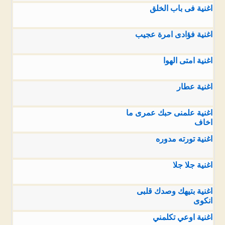
اغنية فى باب الخلق
اغنية فؤادى امرة عجيب
اغنية امتى الهوا
اغنية عطار
اغنية علمنى حبك عمرى ما
اخاف
اغنية تورته مدوره
اغنية جلا جلا
اغنية بتيهك وصدك قلبى
انكوى
اغنية اوعي تكلمني