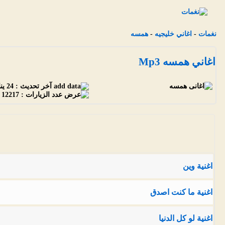
نغمات
-
اغاني خليجيه
-
همسه
اغاني همسه Mp3
آخر تحديث :
24 يناير 2013
عدد الزيارات :
12217
اغنية وين
اغنية ما كنت اصدق
اغنية لو كل الدنيا