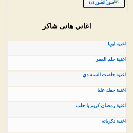
الصور (2)
اغاني هانى شاكر
اغنية ابويا
اغنية حلم العمر
اغنية خلصت السنة دي
اغنية حقك عليا
اغنية رمضان كريم يا حلب
اغنية ذكرياته