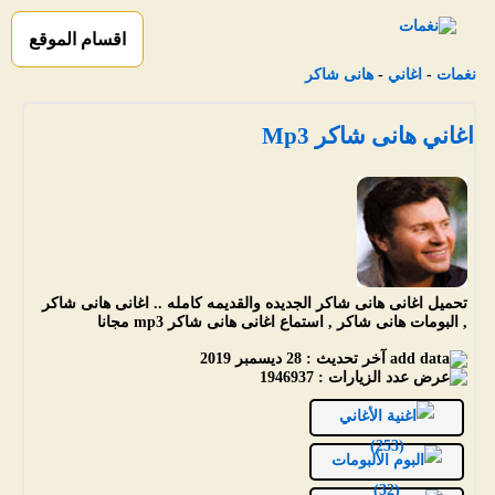
اقسام الموقع
نغمات
-
اغاني
-
هانى شاكر
اغاني هانى شاكر Mp3
تحميل اغانى هانى شاكر الجديده والقديمه كامله .. اغانى هانى شاكر
, البومات هانى شاكر , استماع اغانى هانى شاكر mp3 مجانا
آخر تحديث :
28 ديسمبر 2019
عدد الزيارات :
1946937
الأغاني
(253)
الألبومات
(32)