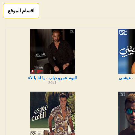
اقسام الموقع
 - عيشني
البوم عمرو دياب - يا انا يا لاء
2021