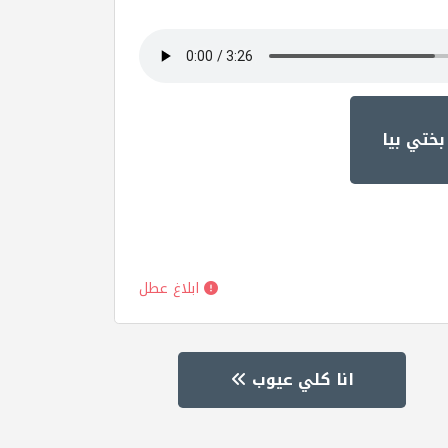
بختي بيا
ابلاغ عطل
انا كلي عيوب