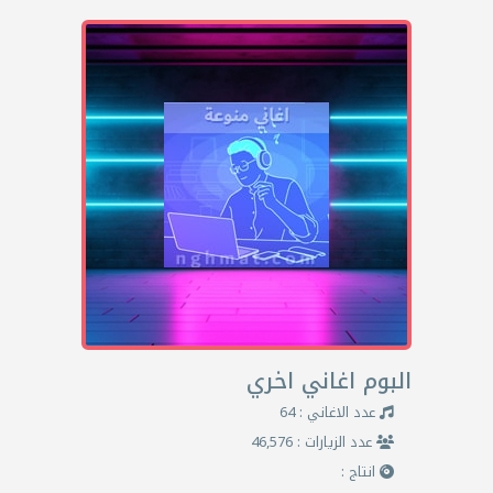
البوم اغاني اخري
عدد الاغاني : 64
عدد الزيارات : 46,576
انتاج :