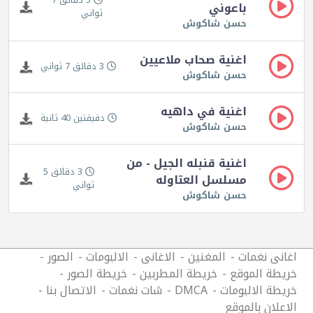
باعوني
ثواني
حسن شاكوش
اغنية صحاب ملاعيين
3 دقائق 7 ثواني
حسن شاكوش
اغنية في داهيه
دقيقتين 40 ثانية
حسن شاكوش
اغنية قنبله الجيل - من
3 دقائق 5
مسلسل العتاوله
ثواني
حسن شاكوش
اغانى نغمات
المغنين
الاغانى
الالبومات
الصور
خريطة الموقع
خريطة المطربين
خريطة الصور
خريطة الالبومات
DMCA
شات نغمات
الاتصال بنا
الاعلان بالموقع