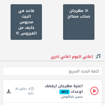
مهرجان
قاعد في
صحاب مصالح
البيت
محبوس
خايف من
الفيروس
اغاني البوم اغاني اخري
اغنية مهرجان ارفضك
4 دقائق 26
اوعدك
2013
ثانية
حسن شاكوش