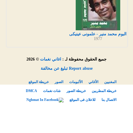
البوم محمد منير - علمونى عينيكى
1977
جميع الحقوق محفوظة لـ :
اغاني نغمات
© 2026
Report abuse تبليغ عن مخالفة
المغنيين
الأغاني
الألبومات
الصور
خريطة الموقع
خريطة المطربين
خريطة الصور
شات نغمات
DMCA
الاتصال بنا
للاعلان فى الموقع