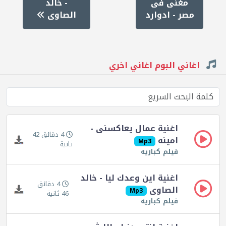
مغنى فى
- خالد
مصر - ادوارد
الصاوى
اغاني البوم اغاني اخري
اغنية عمال يعاكسنى -
4 دقائق 42
امينه
Mp3
ثانية
فيلم كباريه
اغنية اين وعدك ليا - خالد
4 دقائق
الصاوى
Mp3
46 ثانية
فيلم كباريه