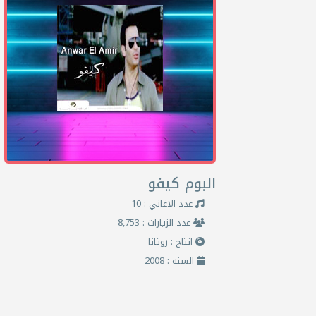
البوم كيفو
عدد الاغاني : 10
عدد الزيارات : 8,753
انتاج : روتانا
السنة : 2008