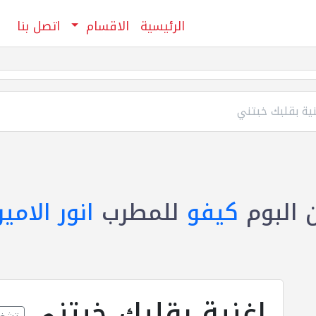
الرئيسية
الاقسام
اتصل بنا
ية بقلبك خبتني
البوم
كيفو
للمطرب
انور الامير
اغنية بقلبك خبتني