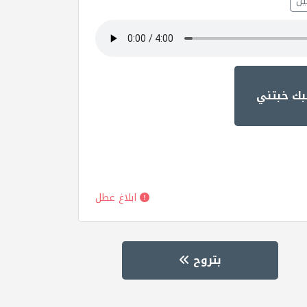
ل
بك خبتني
ابلاغ عطل
بتروح