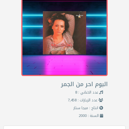
البوم احر من الجمر
عدد الاغاني : 8
عدد الزيارات : 7,458
انتاج : ميجا ستار
السنة : 2000