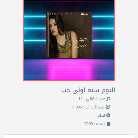
البوم سنه اولى حب
عدد الاغاني : 11
عدد الزيارات : 5,995
انتاج :
السنة : 2009