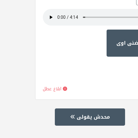
ضنى اوى
ابلاغ عطل
محدش يقولى