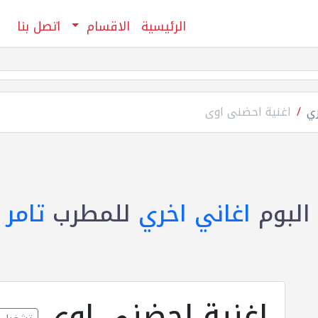
الرئيسية
الاقسام
اتصل بنا
ري
اغنية احضنى اوى
البوم
اغاني اخري
للمطرب
تامر
اغنية احضنى اوى