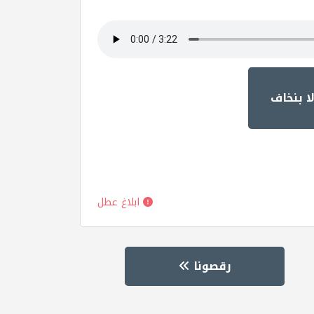
ا بنخاف
ابلاغ عطل
رقصونا