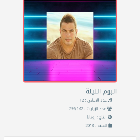
البوم الليلة
عدد الاغاني : 12
عدد الزيارات : 296,142
انتاج : روتانا
السنة : 2013