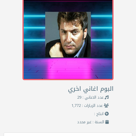
البوم اغاني اخري
عدد الاغاني : 29
عدد الزيارات : 1,772
انتاج :
السنة : غير محدد