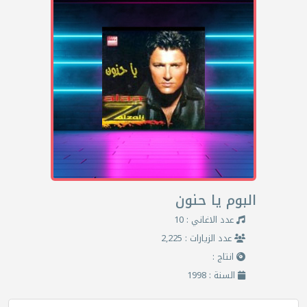
البوم يا حنون
عدد الاغاني : 10
عدد الزيارات : 2,225
انتاج :
السنة : 1998