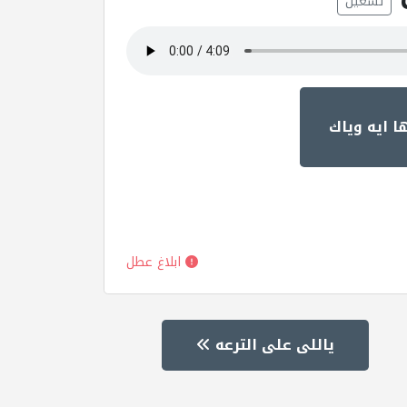
تشغيل
ا ايه وياك
ابلاغ عطل
ياللى على الترعه