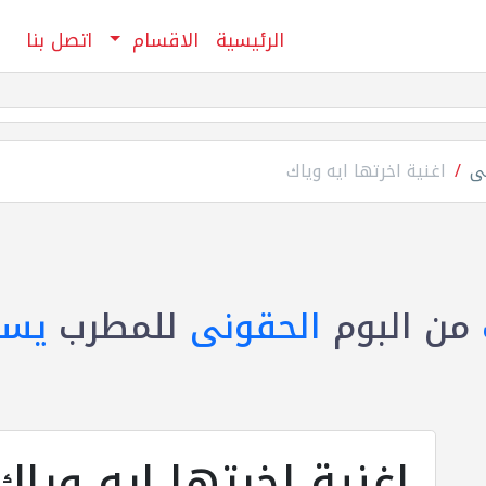
الرئيسية
الاقسام
اتصل بنا
نى
اغنية اخرتها ايه وياك
من البوم
الحقونى
للمطرب
يسر
اغنية اخرتها ايه وياك