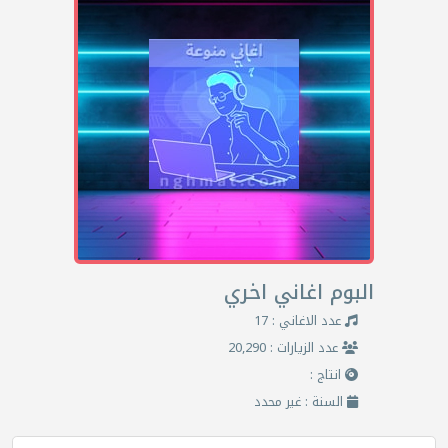
البوم اغاني اخري
عدد الاغاني : 17
عدد الزيارات : 20,290
انتاج :
السنة : غير محدد