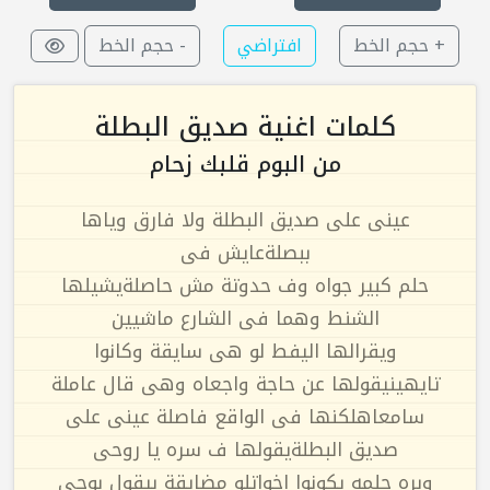
+ حجم الخط
افتراضي
- حجم الخط
كلمات اغنية صديق البطلة
من البوم قلبك زحام
عينى على صديق البطلة ولا فارق وياها
ببصلةعايش فى
حلم كبير جواه وف حدوتة مش حاصلةيشيلها
الشنط وهما فى الشارع ماشيين
ويقرالها اليفط لو هى سايقة وكانوا
تايهينيقولها عن حاجة واجعاه وهى قال عاملة
سامعاهلكنها فى الواقع فاصلة عينى على
صديق البطلةيقولها ف سره يا روحى
وبره حلمه يكونوا اخواتلو مضايقة بيقول بوحى