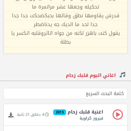
تحكيله وجعها عشر مراتمرة ما
قدرش يقاومها نطق وقالها بحبكضحكت جدا جدا
جدا لحد ما الديك جه يدناضطر
يقول كنت باهزر لكنه من جواه اتاثروقلبه اتكسر يا
بطلة
اغاني البوم قلبك زحام
اغنية قلبك زحام
2015
4 دقائق 21 ثانية
فيروز كراوية