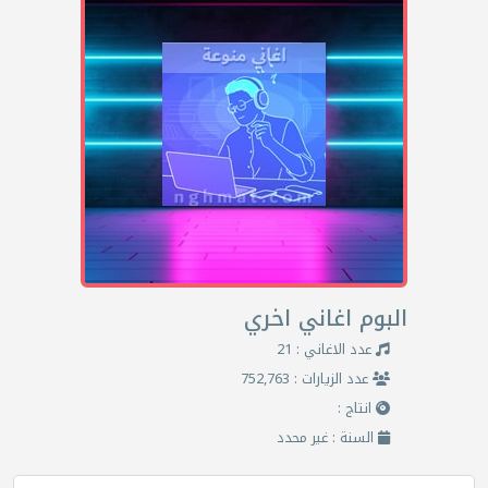
البوم اغاني اخري
عدد الاغاني : 21
عدد الزيارات : 752,763
انتاج :
السنة : غير محدد