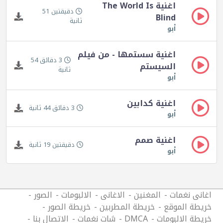
اغنية The World Is
دقيقتين 51
Blind
ثانية
أبو
اغنية سستمها - من فيلم
3 دقائق 54
السيستم
ثانية
أبو
اغنية كدابين
3 دقائق 44 ثانية
أبو
اغنية صمم
دقيقتين 19 ثانية
أبو
اغانى نغمات
المغنين
الاغانى
الالبومات
الصور
خريطة الموقع
خريطة المطربين
خريطة الصور
خريطة الالبومات
DMCA
شات نغمات
الاتصال بنا