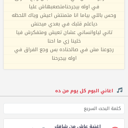
في اوله بيجرحنامتصعبهاش عليا
وحس باللي بياما انا متمنتش اعيش وياك اللحظه
دياعلم قلبك في بعدي ميحنش
تاني لياوانساني عشان تعيش ومتفكرش فيا
خلينا زي ما احنا
رجوعنا مش في صالحناده بس وجع الفراق في
اوله بيجرحنا
اغاني البوم كل يوم من ده
اغنية عاش من شافك