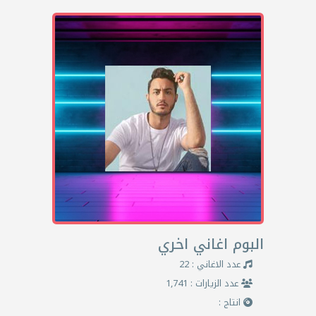
البوم اغاني اخري
عدد الاغاني : 22
عدد الزيارات : 1,741
انتاج :