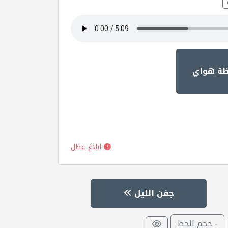
ظة هواي
ابلاغ عطل
جفن الليل
- حجم الخط