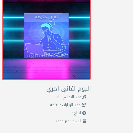
البوم اغاني اخري
عدد الاغاني : 8
عدد الزيارات : 4,591
انتاج :
السنة : غير محدد