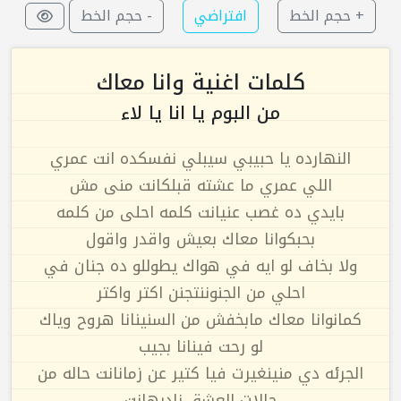
+ حجم الخط
افتراضي
- حجم الخط
كلمات اغنية وانا معاك
من البوم يا انا يا لاء
النهارده يا حبيبي سيبلي نفسكده انت عمري
اللي عمري ما عشته قبلكانت منى مش
بايدي ده غصب عنيانت كلمه احلى من كلمه
بحبكوانا معاك بعيش واقدر واقول
ولا بخاف لو ايه في هواك يطوللو ده جنان في
احلي من الجنوننتجنن اكتر واكتر
كمانوانا معاك مابخفش من السنينانا هروح وياك
لو رحت فينانا بجيب
الجرئه دي منينغيرت فيا كتير عن زمانانت حاله من
حالات العشق نادرهانت