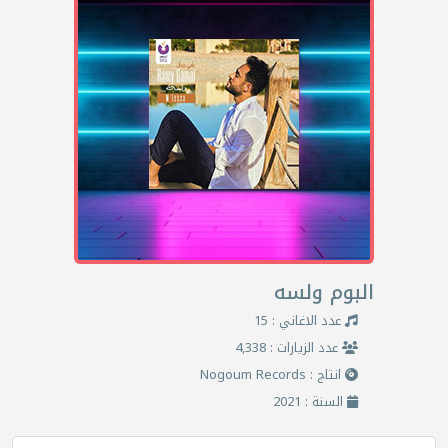
البوم ولسه
عدد الاغاني : 15
عدد الزيارات : 4,338
انتاج : Nogoum Records
السنة : 2021