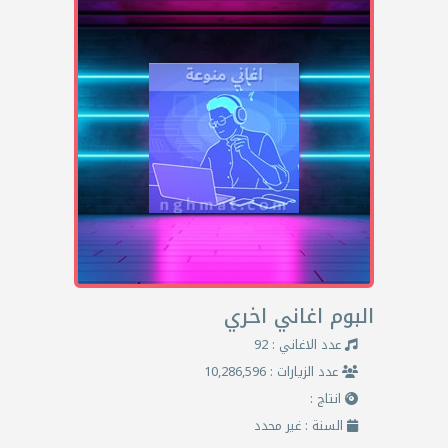
البوم اغاني اخري
عدد الاغاني : 92
عدد الزيارات : 10,286,596
انتاج :
السنة : غير محدد