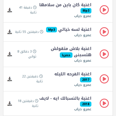
اغنية كان باين من سلامها
دقيقة 41
Mp3
ثانية
عمرو دياب
اغنية لسه خيالي
Mp3
دقيقتين 55 ثانية
عمرو دياب
اغنية بلاش متقولش
3 دقائق 8
هتسبنى
حصريا
ثواني
عمرو دياب
اغنية الفرحه الليله
دقيقتين 22
2017
ثانية
عمرو دياب
اغنية بالنسبالك ايه - لايف
دقيقتين 18
2018
ثانية
عمرو دياب