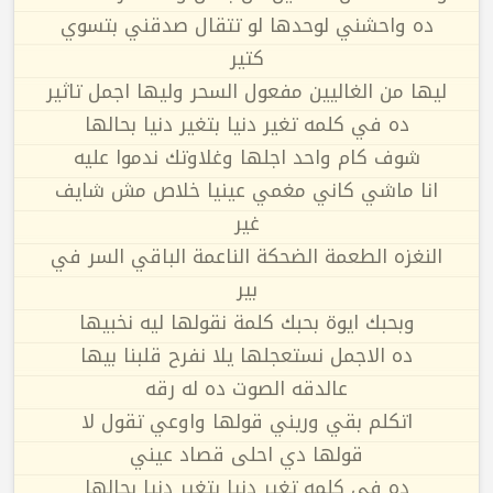
ده واحشني لوحدها لو تتقال صدقني بتسوي
كتير
ليها من الغاليين مفعول السحر وليها اجمل تاثير
ده في كلمه تغير دنيا بتغير دنيا بحالها
شوف كام واحد اجلها وغلاوتك ندموا عليه
انا ماشي كاني مغمي عينيا خلاص مش شايف
غير
النغزه الطعمة الضحكة الناعمة الباقي السر في
بير
وبحبك ايوة بحبك كلمة نقولها ليه نخبيها
ده الاجمل نستعجلها يلا نفرح قلبنا بيها
عالدقه الصوت ده له رقه
اتكلم بقي وريني قولها واوعي تقول لا
قولها دي احلى قصاد عيني
ده في كلمه تغير دنيا بتغير دنيا بحالها