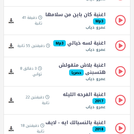
اغنية كان باين من سلامها
دقيقة 41
Mp3
ثانية
عمرو دياب
اغنية لسه خيالي
Mp3
دقيقتين 55 ثانية
عمرو دياب
اغنية بلاش متقولش
3 دقائق 8
هتسبنى
حصريا
ثواني
عمرو دياب
اغنية الفرحه الليله
دقيقتين 22
2017
ثانية
عمرو دياب
اغنية بالنسبالك ايه - لايف
دقيقتين 18
2018
ثانية