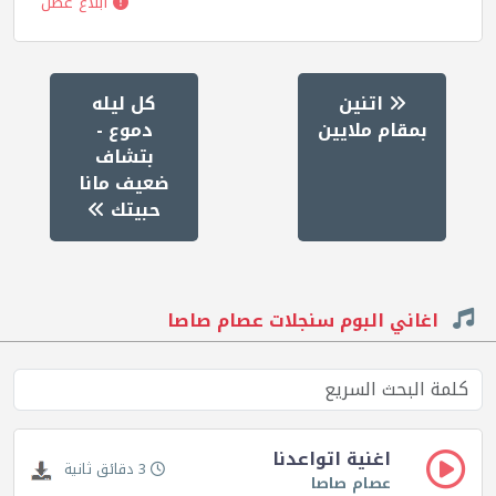
ابلاغ عطل
اتنين
كل ليله
بمقام ملايين
دموع -
بتشاف
ضعيف مانا
حبيتك
اغاني البوم سنجلات عصام صاصا
اغنية اتواعدنا
3 دقائق ثانية
عصام صاصا