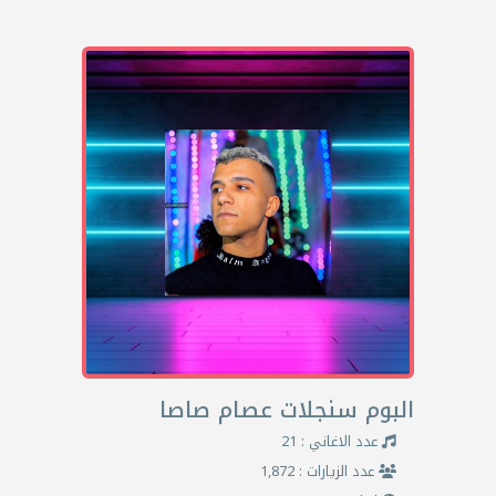
البوم سنجلات عصام صاصا
عدد الاغاني : 21
عدد الزيارات : 1,872