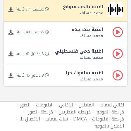
اغنية بالحب منوقع
دقيقتين 37 ثانية
محمد عساف
اغنية بنت جده
دقيقتين 48 ثانية
محمد عساف
اغنية دمي فلسطيني
3 دقائق 41 ثانية
محمد عساف
اغنية ساموت حرا
3 دقائق 46 ثانية
محمد عساف
اغانى نغمات
المغنين
الاغانى
الالبومات
الصور
خريطة الموقع
خريطة المطربين
خريطة الصور
خريطة الالبومات
DMCA
شات نغمات
الاتصال بنا
الاعلان بالموقع