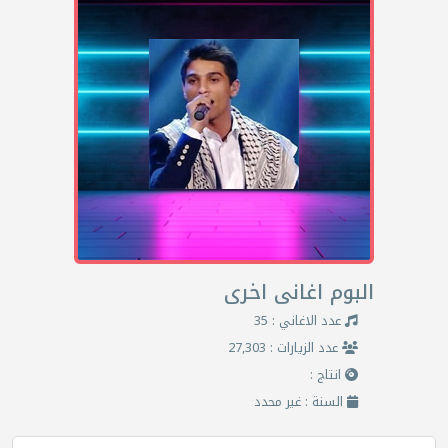
البوم اغانى اخرى
عدد الاغاني : 35
عدد الزيارات : 27,303
انتاج :
السنة : غير محدد