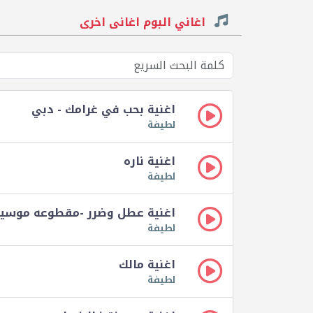
اغاني البوم اغانى اخرى
اغنية بحب في غرامك - دبي
لطيفة
اغنية ناره
لطيفة
اغنية عطل وضرر -مقطوعه موسي
لطيفة
اغنية مالك
لطيفة