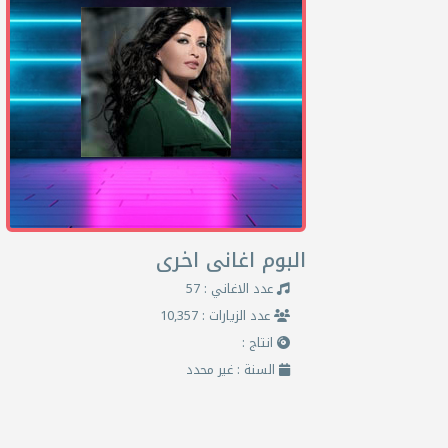
البوم اغانى اخرى
عدد الاغاني : 57
عدد الزيارات : 10,357
انتاج :
السنة : غير محدد