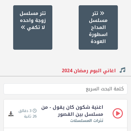
تتر
تتر مسلسل
مسلسل
زوجة واحده
المداح
لا تكفي
اسطورة
العودة
اغاني البوم رمضان 2024
اغنية شكون كان يقول - من
3 دقائق
مسلسل بين القصور
26 ثانية
تترات المسلسلات