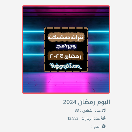
البوم رمضان 2024
عدد الاغاني : 33
عدد الزيارات : 13,993
انتاج :