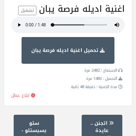
اغنية اديله فرصة يبان
تشغيل
تحميل اغنية اديله فرصة يبان
الاستماع : 2482 مرة
التحميل : 1480 مرة
مدة الاغنية : دقيقة 48 ثانية
ابلاغ عطل
اتجنن ..
ستو
عايدة
بسبستلو -