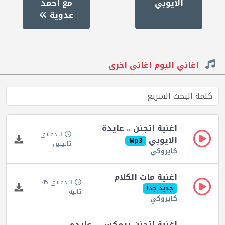
الايوبي
مع احمد
عدوية
اغاني البوم اغانى اخرى
اغنية اتجنن .. عايدة
3 دقائق
الايوبي
Mp3
ثانيتين
كايروكي
اغنية مات الكلام
3 دقائق 45
جديد جدا
ثانية
كايروكي
اغنية اتجنن ريمكس .. عايده