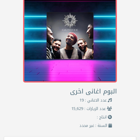
البوم اغانى اخرى
عدد الاغاني : 19
عدد الزيارات : 15,629
انتاج :
السنة : غير محدد