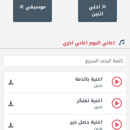
احلي
موسيقي
اثنين
اغاني البوم اغاني اخري
اغنية بالذمة
ندين
اغنية تفتكر
ندين
اغنية حصل خير
ندين