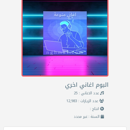
البوم اغاني اخري
عدد الاغاني : 25
عدد الزيارات : 12,983
انتاج :
السنة : غير محدد