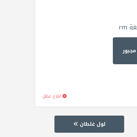
 rm
مجبور
ابلاغ عطل
لول غلطان