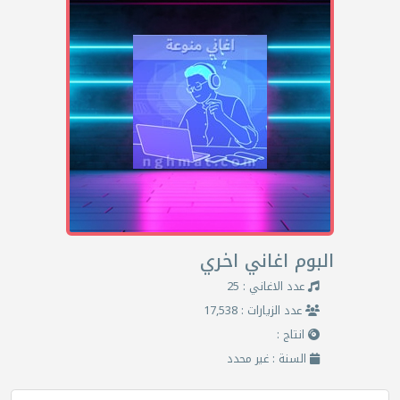
البوم اغاني اخري
عدد الاغاني : 25
عدد الزيارات : 17,538
انتاج :
السنة : غير محدد