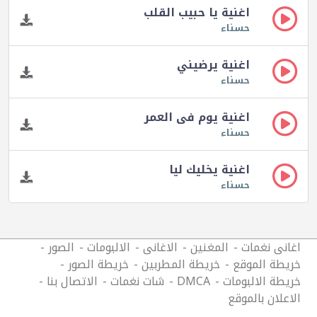
اغنية يا حبيب القلب
حسناء
اغنية يرضيني
حسناء
اغنية يوم فى العمر
حسناء
اغنية يخليك ليا
حسناء
اغانى نغمات
المغنين
الاغانى
الالبومات
الصور
خريطة الموقع
خريطة المطربين
خريطة الصور
خريطة الالبومات
DMCA
شات نغمات
الاتصال بنا
الاعلان بالموقع