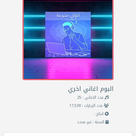
البوم اغاني اخري
عدد الاغاني : 25
عدد الزيارات : 17,538
انتاج :
السنة : غير محدد