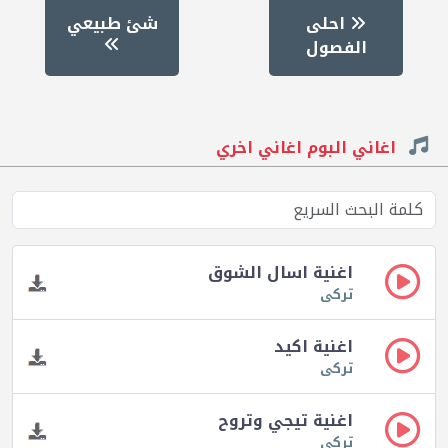
احلى
شئ طبيعي
الفصول
اغاني البوم اغاني اخري
اغنية اسال الشوق
تركى
اغنية اكيد
تركى
اغنية تيجي وتروح
تركى