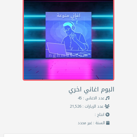
البوم اغاني اخري
عدد الاغاني : 45
عدد الزيارات : 21,526
انتاج :
السنة : غير محدد