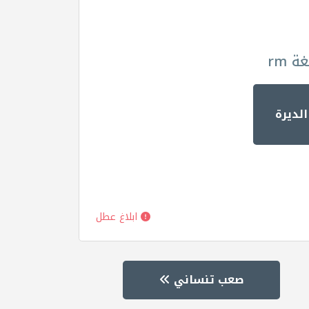
 rm
لديرة
ابلاغ عطل
صعب تنساني