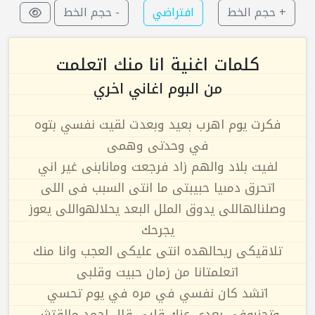
+ حجم الخط
افتراضي
- حجم الخط
كلمات اغنية انا منك اتعلمت
من البوم اغاني اخري
فكرت يوم اهرب بعيد وبعدت لقيت نفسي بتوه
في وحدتى وهمى
لفيت بلاد والهم زاد فرجعت ومانابنى غير اني
اتحرق دمىيا حبيبتى ما انتى السبب فى اللى
وصلنالهاللى يدوق الملل البعد يحلالهواللى يعوز
يجرحك
تلاقيكى ريحالهده انتى عليكى العجب وانا منك
اتعلمتانا من زمان حبيت وقلبى
اتشد كان نفسي في مره في يوم تحسي
وتحنىوفى بعدي عنك قلبي قال اجمد مالقتش