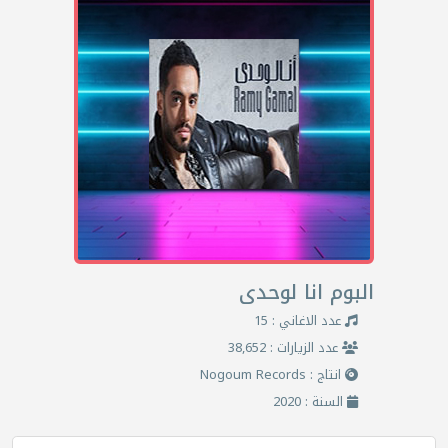
البوم انا لوحدى
عدد الاغاني : 15
عدد الزيارات : 38,652
انتاج : Nogoum Records
السنة : 2020